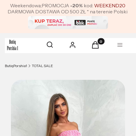
Weekendowa;PROMOCJA
-20%
kod:
WEEKEND20
DARMOWA DOSTAWA OD 500 ZŁ * na terenie Polski
Produkty w koszyku:
Otwórz wyszukiwarkę
Szukaj
Zaloguj się
Koszyk
Menu
ButiqPorshia1
TOTAL SALE