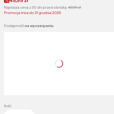
49,99 zł
Najniższa cena z 30 dni przed obniżką:
49,99 zł
Promocja trwa do 31 grudnia 2026
Dostępność:
na wyczerpaniu
Wybierz wariant produktu:
Poszczególne warianty mogą różnić się ceną
*
Kolor
Wybierz
*
Rozmiar
Wybierz
Ilość