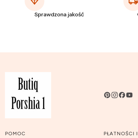
Sprawdzona jakość
Linki w stopce
POMOC
PŁATNOŚCI 