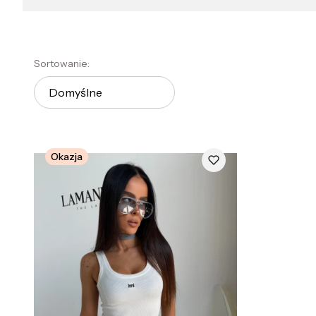
Lista produktów
Sortowanie:
Domyślne
Okazja