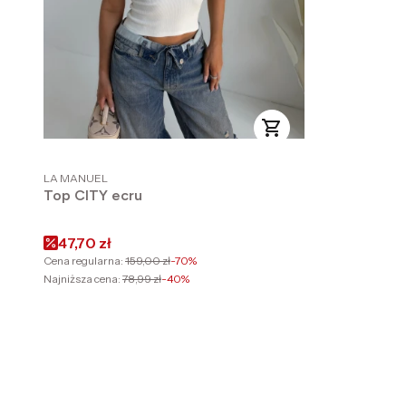
PRODUCENT
LA MANUEL
Top CITY ecru
Cena promocyjna
47,70 zł
Cena regularna:
159,00 zł
-70%
Najniższa cena:
78,99 zł
-40%