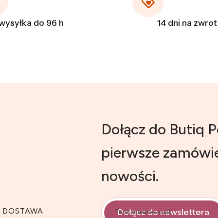
wysyłka do 96 h
14 dni na zwrot
Dołącz do Butiq P
pierwsze zamówie
nowości.
I DOSTAWA
Dołącz do newslettera
Twój adres e-mail