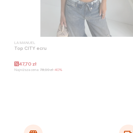
PRODUCENT
LA MANUEL
Top CITY ecru
Cena promocyjna
47,70 zł
Najniższa cena:
78,99 zł
-40%