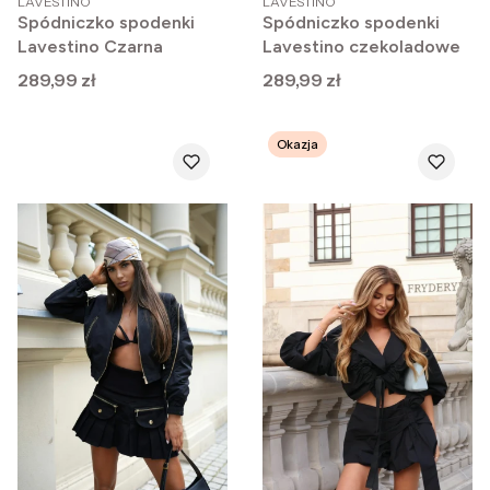
LAVESTINO
LAVESTINO
Spódniczko spodenki
Spódniczko spodenki
Lavestino Czarna
Lavestino czekoladowe
Cena
Cena
289,99 zł
289,99 zł
Okazja