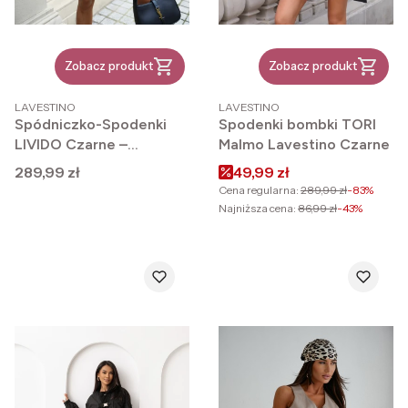
Zobacz produkt
Zobacz produkt
PRODUCENT
PRODUCENT
LAVESTINO
LAVESTINO
Spódniczko-Spodenki
Spodenki bombki TORI
LIVIDO Czarne –
Malmo Lavestino Czarne
wygoda, styl i kobiecy
Cena
Cena promocyjna
289,99 zł
49,99 zł
charakter
Cena regularna:
289,99 zł
-83%
Najniższa cena:
86,99 zł
-43%