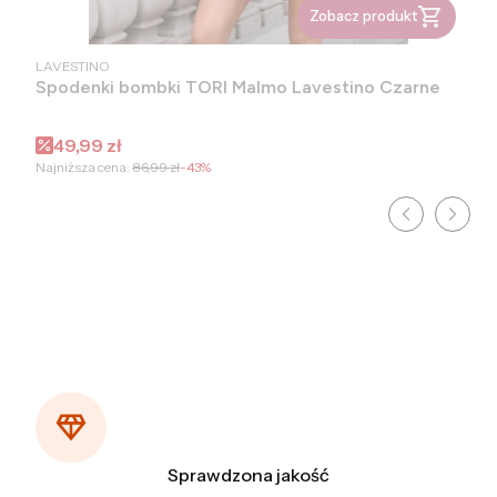
Zobacz produkt
PRODUCENT
LAVESTINO
Spodenki bombki TORI Malmo Lavestino Czarne
Cena promocyjna
49,99 zł
Najniższa cena:
86,99 zł
-43%
Sprawdzona jakość