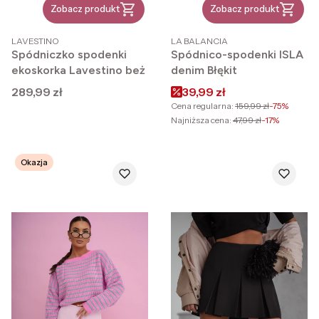
Zobacz produkt
Zobacz produkt
PRODUCENT
PRODUCENT
LAVESTINO
LA BALANCIA
Spódniczko spodenki
Spódnico-spodenki ISLA
ekoskorka Lavestino beż
denim Błękit
Cena
Cena promocyjna
289,99 zł
39,99 zł
Cena regularna:
159,99 zł
-75%
Najniższa cena:
47,99 zł
-17%
Okazja