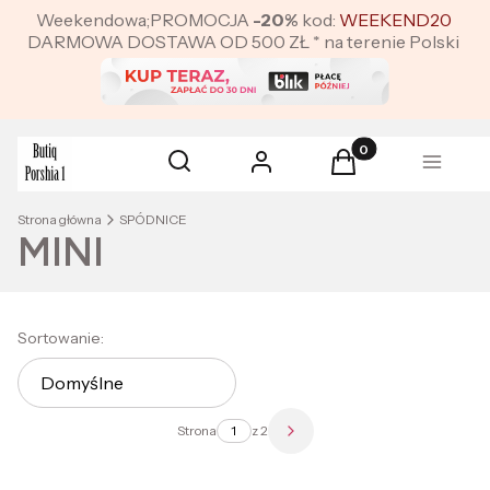
Weekendowa;PROMOCJA
-20%
kod:
WEEKEND20
DARMOWA DOSTAWA OD 500 ZŁ * na terenie Polski
Produkty w koszyku:
Otwórz wyszukiwarkę
Szukaj
Zaloguj się
Koszyk
Menu
Strona główna
SPÓDNICE
MINI
Lista produktów
Sortowanie:
Domyślne
Strona
z 2
Następne produkty