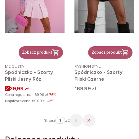
Zobacz produkt
Zobacz produkt
PRODUCENT
PRODUCENT
ME GUSTA
FASHION STYL
Spódniczko - Szorty
Spódniczko - Szorty
Pliski Jasny Róż
Pliski Czarne
Cena promocyjna
Cena
39,99 zł
169,99 zł
Cena regularna:
169,99 zł
-76%
Najniższa cena:
69,99 zł
-43%
Strona
z 2
Przejdź do ostatniej str