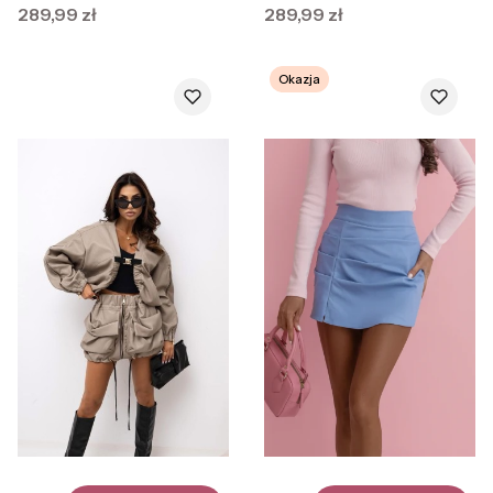
– kobiecy fason i pełna
Cena
Cena
289,99 zł
289,99 zł
swoboda ruchów
Okazja