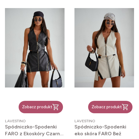
Zobacz produkt
Zobacz produkt
PRODUCENT
PRODUCENT
LAVESTINO
LAVESTINO
Spódniczko-Spodenki
Spódniczko-Spodenki
FARO z Ekoskóry Czarne
eko skóra FARO Beż