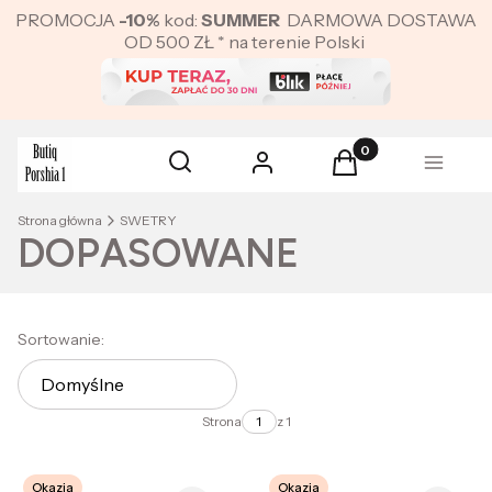
PROMOCJA
-10%
kod:
SUMMER
DARMOWA DOSTAWA
OD 500 ZŁ * na terenie Polski
Produkty w koszyku:
Otwórz wyszukiwarkę
Szukaj
Zaloguj się
Koszyk
Menu
Strona główna
SWETRY
DOPASOWANE
Lista produktów
Sortowanie:
Domyślne
Strona
z 1
Okazja
Okazja