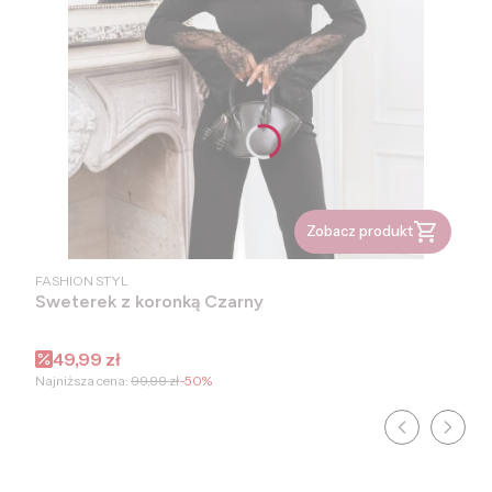
Zobacz produkt
PRODUCENT
FASHION STYL
Sweterek z koronką Czarny
Cena promocyjna
49,99 zł
Najniższa cena:
99,99 zł
-50%