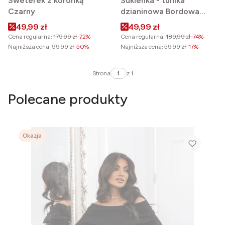
Sweterek z koronką
Sukienka - tunika
Czarny
dzianinowa Bordowa
Gamino
Cena promocyjna
Cena promocyjna
49,99 zł
49,99 zł
Cena regularna:
179,99 zł
-72%
Cena regularna:
189,99 zł
-74%
Najniższa cena:
99,99 zł
-50%
Najniższa cena:
59,99 zł
-17%
Strona
z 1
Polecane produkty
Okazja