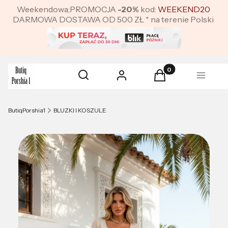
Weekendowa;PROMOCJA
-20%
kod:
WEEKEND20
DARMOWA DOSTAWA OD 500 ZŁ * na terenie Polski
Produkty w koszyku:
Otwórz wyszukiwarkę
Szukaj
Zaloguj się
Koszyk
Menu
ButiqPorshia1
BLUZKI I KOSZULE