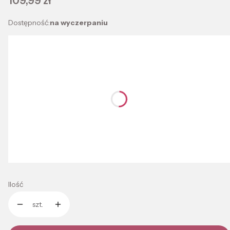
109,99 zł
Dostępność:
na wyczerpaniu
Wybierz wariant produktu:
Poszczególne warianty mogą różnić się ceną
*
Kolor
Wybierz
*
Rozmiar
Wybierz
Ilość
szt.