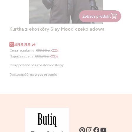
Zobacz produkt
Kurtka z ekoskóry Slay Mood czekoladowa
Cena promocyjna
499,99 zł
Cena regularna:
639,99 zł
-22%
Najniższa cena:
639,99 zł
-22%
Ceny podane bez kosztów dostawy.
Dostępność:
na wyczerpaniu