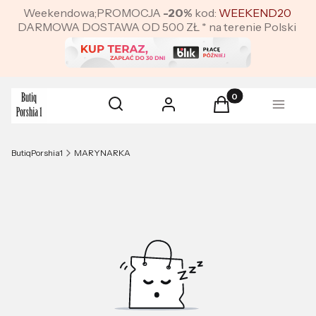
Weekendowa;PROMOCJA
-20%
kod:
WEEKEND20
DARMOWA DOSTAWA OD 500 ZŁ * na terenie Polski
Produkty w koszyku:
Otwórz wyszukiwarkę
Szukaj
Zaloguj się
Koszyk
Menu
ButiqPorshia1
MARYNARKA