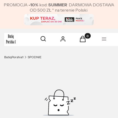
PROMOCJA
-10%
kod:
SUMMER
DARMOWA DOSTAWA
OD 500 ZŁ * na terenie Polski
Produkty w koszyku:
Otwórz wyszukiwarkę
Szukaj
Zaloguj się
Koszyk
Menu
ButiqPorshia1
SPODNIE