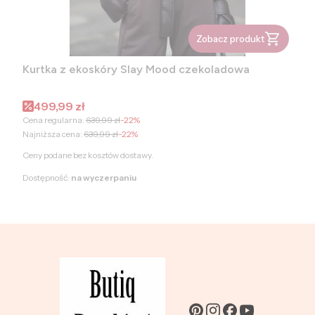
Zobacz produkt
Kurtka z ekoskóry Slay Mood czekoladowa
Cena promocyjna
499,99 zł
Cena regularna:
639,99 zł
-22%
Najniższa cena:
639,99 zł
-22%
Ceny podane bez kosztów dostawy.
Dostępność:
na wyczerpaniu