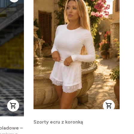
Szorty ecru z koronką
oladowe –