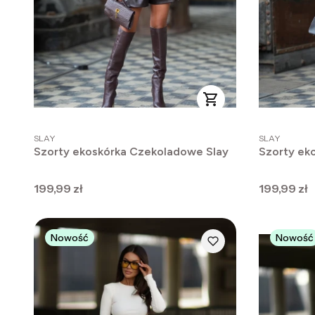
PRODUCENT
PRODUCENT
SLAY
SLAY
Szorty ekoskórka Czekoladowe Slay
Szorty ek
Cena
Cena
199,99 zł
199,99 zł
Nowość
Nowość