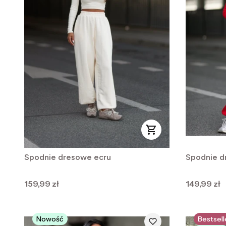
Spodnie dresowe ecru
Spodnie 
Cena
Cena
159,99 zł
149,99 zł
Nowość
Bestsell