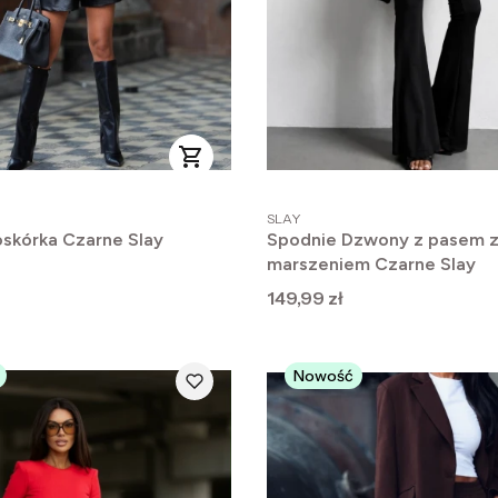
PRODUCENT
SLAY
oskórka Czarne Slay
Spodnie Dzwony z pasem 
marszeniem Czarne Slay
Cena
149,99 zł
Nowość