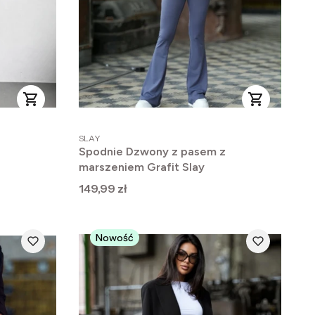
PRODUCENT
SLAY
z
Spodnie Dzwony z pasem z
marszeniem Grafit Slay
Cena
149,99 zł
Nowość