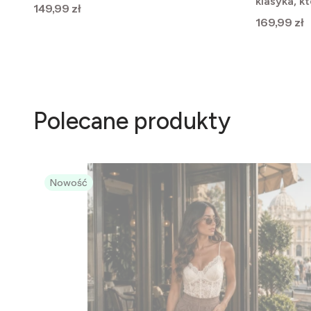
klasyka, k
na co dzień
Cena
149,99 zł
Cena
169,99 zł
Polecane produkty
Nowość