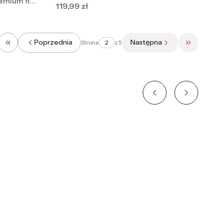
remium na
Cena
119,99 zł
Poprzednia
Następna
Strona
z 5
Wróć do pierwszej strony z produktami
Przejdź do