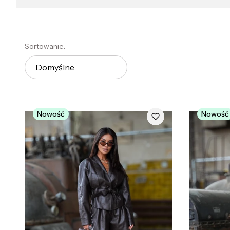
Lista produktów
Sortowanie:
Domyślne
Nowość
Nowość