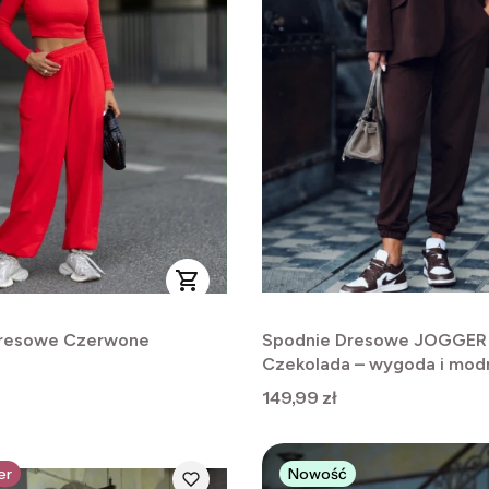
dresowe Czerwone
Spodnie Dresowe JOGGER
Czekolada – wygoda i modn
co dzień
Cena
149,99 zł
er
Nowość