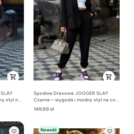
 SLAY
Spodnie Dresowe JOGGER SLAY
y styl na
Czarne – wygoda i modny styl na co
dzień
Cena
149,99 zł
Nowość