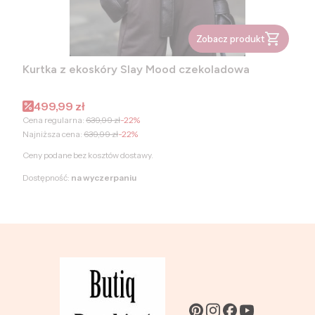
Zobacz produkt
Kurtka z ekoskóry Slay Mood czekoladowa
Cena promocyjna
499,99 zł
Cena regularna:
639,99 zł
-22%
Najniższa cena:
639,99 zł
-22%
Ceny podane bez kosztów dostawy.
Dostępność:
na wyczerpaniu