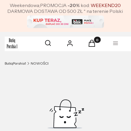
Weekendowa;PROMOCJA
-20%
kod:
WEEKEND20
DARMOWA DOSTAWA OD 500 ZŁ * na terenie Polski
Produkty w koszyku:
Otwórz wyszukiwarkę
Szukaj
Zaloguj się
Koszyk
Menu
ButiqPorshia1
NOWOŚCI