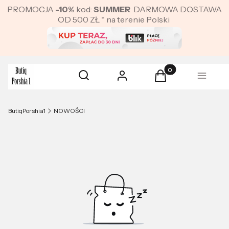
PROMOCJA
-10%
kod:
SUMMER
DARMOWA DOSTAWA
OD 500 ZŁ * na terenie Polski
Produkty w koszyku:
Otwórz wyszukiwarkę
Szukaj
Zaloguj się
Koszyk
Menu
ButiqPorshia1
NOWOŚCI