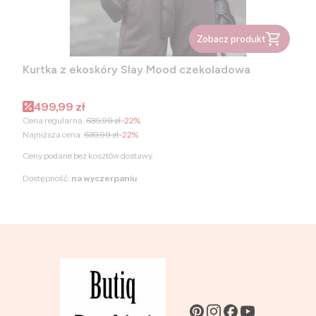
Zobacz produkt
Kurtka z ekoskóry Slay Mood czekoladowa
Cena promocyjna
499,99 zł
Cena regularna:
639,99 zł
-22%
Najniższa cena:
639,99 zł
-22%
Ceny podane bez kosztów dostawy.
Dostępność:
na wyczerpaniu