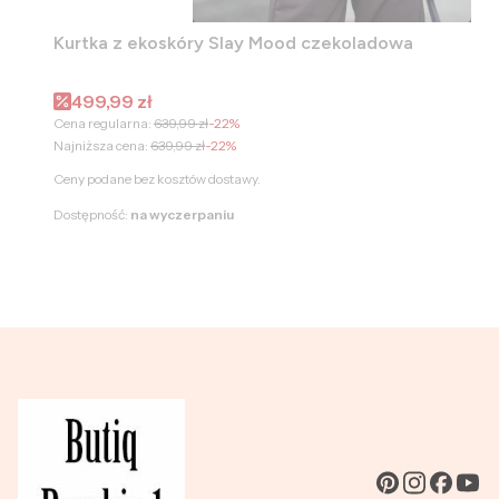
Kurtka z ekoskóry Slay Mood czekoladowa
Cena promocyjna
499,99 zł
Cena regularna:
639,99 zł
-22%
Najniższa cena:
639,99 zł
-22%
Ceny podane bez kosztów dostawy.
Dostępność:
na wyczerpaniu