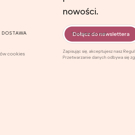
nowości.
I DOSTAWA
Dołącz do newslettera
Twój adres e-mail
Zapisując się, akceptujesz nasz Regu
ków cookies
Przetwarzanie danych odbywa się zgo