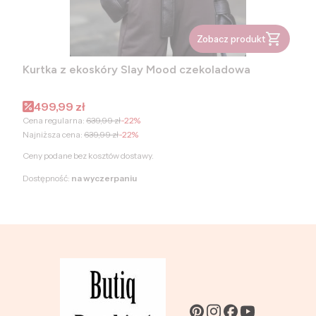
Zobacz produkt
Kurtka z ekoskóry Slay Mood czekoladowa
Cena promocyjna
499,99 zł
Cena regularna:
639,99 zł
-22%
Najniższa cena:
639,99 zł
-22%
Ceny podane bez kosztów dostawy.
Dostępność:
na wyczerpaniu