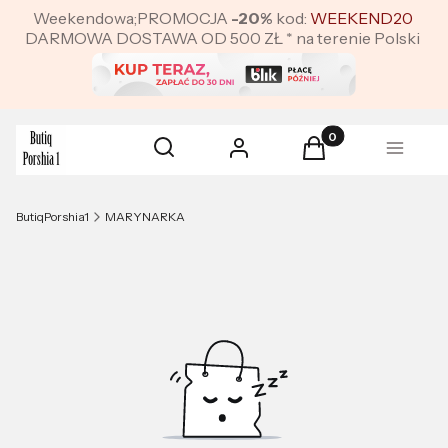
Weekendowa;PROMOCJA
-20%
kod:
WEEKEND20
DARMOWA DOSTAWA OD 500 ZŁ * na terenie Polski
Produkty w koszyku:
Otwórz wyszukiwarkę
Szukaj
Zaloguj się
Koszyk
Menu
ButiqPorshia1
MARYNARKA