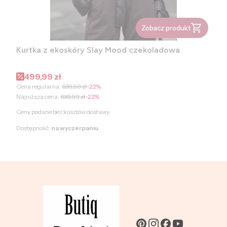
Zobacz produkt
Kurtka z ekoskóry Slay Mood czekoladowa
Cena promocyjna
499,99 zł
Cena regularna:
639,99 zł
-22%
Najniższa cena:
639,99 zł
-22%
Ceny podane bez kosztów dostawy.
Dostępność:
na wyczerpaniu