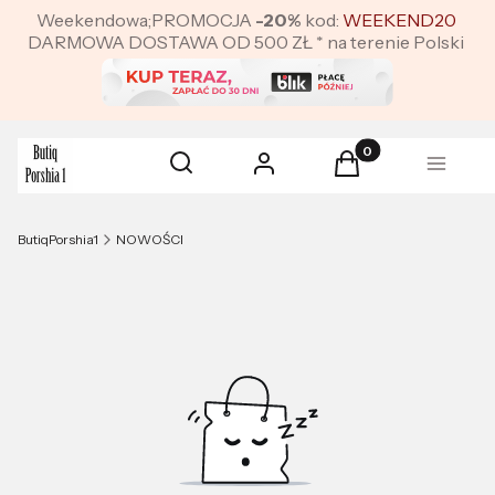
Weekendowa;PROMOCJA
-20%
kod:
WEEKEND20
DARMOWA DOSTAWA OD 500 ZŁ * na terenie Polski
Produkty w koszyku:
Otwórz wyszukiwarkę
Szukaj
Zaloguj się
Koszyk
Menu
ButiqPorshia1
NOWOŚCI