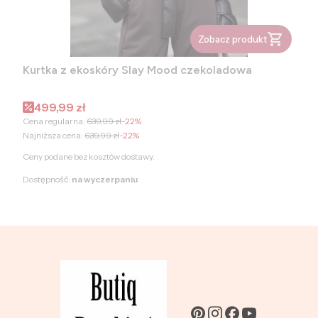
Zobacz produkt
Kurtka z ekoskóry Slay Mood czekoladowa
Cena promocyjna
499,99 zł
Cena regularna:
639,99 zł
-22%
Najniższa cena:
639,99 zł
-22%
Ceny podane bez kosztów dostawy.
Dostępność:
na wyczerpaniu