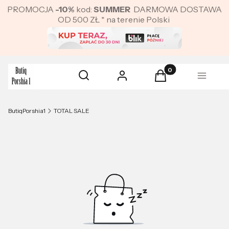
PROMOCJA
-10%
kod:
SUMMER
DARMOWA DOSTAWA
OD 500 ZŁ * na terenie Polski
Produkty w koszyku:
Otwórz wyszukiwarkę
Szukaj
Zaloguj się
Koszyk
Menu
ButiqPorshia1
TOTAL SALE