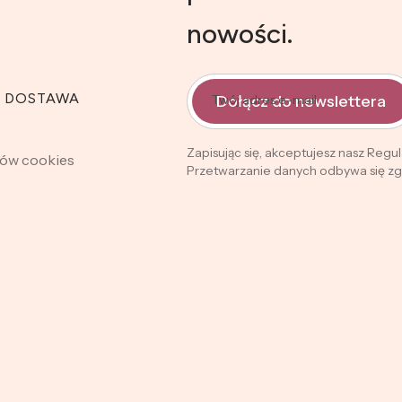
nowości.
I DOSTAWA
Dołącz do newslettera
Twój adres e-mail
Zapisując się, akceptujesz nasz Regu
ków cookies
Przetwarzanie danych odbywa się zgo