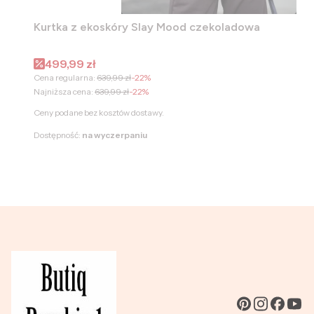
Kurtka z ekoskóry Slay Mood czekoladowa
Cena promocyjna
499,99 zł
Cena regularna:
639,99 zł
-22%
Najniższa cena:
639,99 zł
-22%
Ceny podane bez kosztów dostawy.
Dostępność:
na wyczerpaniu