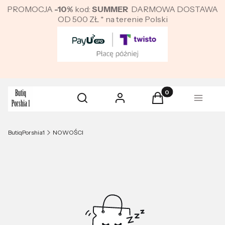
PROMOCJA
-10%
kod:
SUMMER
DARMOWA DOSTAWA
OD 500 ZŁ * na terenie Polski
Produkty w koszyku:
Otwórz wyszukiwarkę
Szukaj
Zaloguj się
Koszyk
Menu
ButiqPorshia1
NOWOŚCI