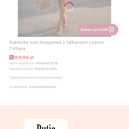
Zobacz produkt
Sukienka mini hiszpanka z falbanami czarna
Tiffana
Cena promocyjna
159,99 zł
Cena regularna:
199,99 zł
-20%
Najniższa cena:
199,99 zł
-20%
Ceny podane bez kosztów dostawy.
Dostępność:
na wyczerpaniu