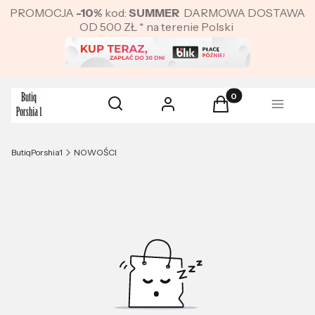
PROMOCJA
-10%
kod:
SUMMER
DARMOWA DOSTAWA
OD 500 ZŁ * na terenie Polski
Produkty w koszyku:
Otwórz wyszukiwarkę
Szukaj
Zaloguj się
Koszyk
Menu
ButiqPorshia1
NOWOŚCI