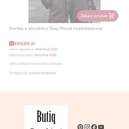
Zobacz produkt
Kurtka z ekoskóry Slay Mood czekoladowa
Cena promocyjna
499,99 zł
Cena regularna:
639,99 zł
-22%
Najniższa cena:
639,99 zł
-22%
Ceny podane bez kosztów dostawy.
Dostępność:
na wyczerpaniu