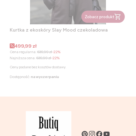
Zobacz produkt
Kurtka z ekoskóry Slay Mood czekoladowa
Cena promocyjna
499,99 zł
Cena regularna:
639,99 zł
-22%
Najniższa cena:
639,99 zł
-22%
Ceny podane bez kosztów dostawy.
Dostępność:
na wyczerpaniu