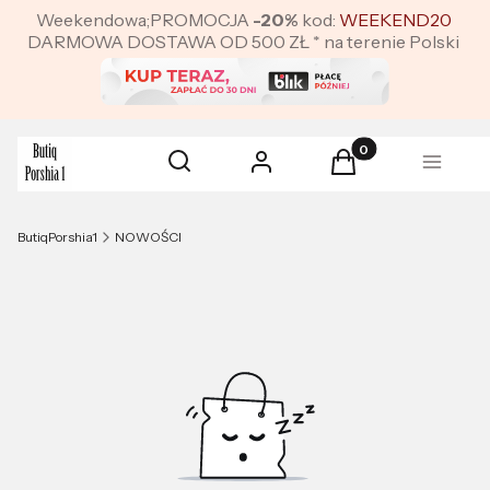
Weekendowa;PROMOCJA
-20%
kod:
WEEKEND20
DARMOWA DOSTAWA OD 500 ZŁ * na terenie Polski
Produkty w koszyku:
Otwórz wyszukiwarkę
Szukaj
Zaloguj się
Koszyk
Menu
ButiqPorshia1
NOWOŚCI