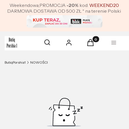
Weekendowa;PROMOCJA
-20%
kod:
WEEKEND20
DARMOWA DOSTAWA OD 500 ZŁ * na terenie Polski
Produkty w koszyku:
Otwórz wyszukiwarkę
Szukaj
Zaloguj się
Koszyk
Menu
ButiqPorshia1
NOWOŚCI