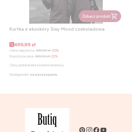
Zobacz produkt
Kurtka z ekoskóry Slay Mood czekoladowa
Cena promocyjna
499,99 zł
Cena regularna:
639,99 zł
-22%
Najniższa cena:
639,99 zł
-22%
Ceny podane bez kosztów dostawy.
Dostępność:
na wyczerpaniu