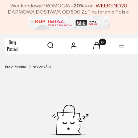
Weekendowa;PROMOCJA
-20%
kod:
WEEKEND20
DARMOWA DOSTAWA OD 500 ZŁ * na terenie Polski
Produkty w koszyku:
Otwórz wyszukiwarkę
Szukaj
Zaloguj się
Koszyk
Menu
ButiqPorshia1
NOWOŚCI