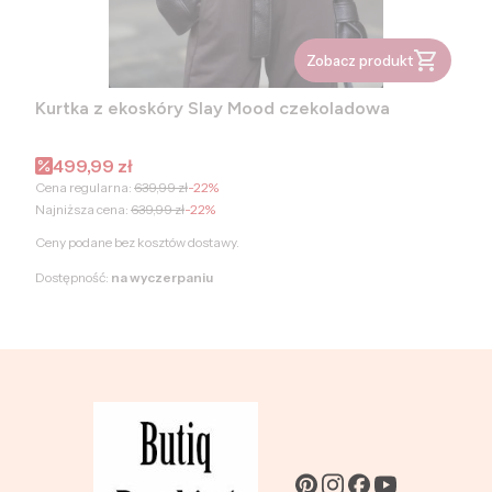
Zobacz produkt
Kurtka z ekoskóry Slay Mood czekoladowa
Cena promocyjna
499,99 zł
Cena regularna:
639,99 zł
-22%
Najniższa cena:
639,99 zł
-22%
Ceny podane bez kosztów dostawy.
Dostępność:
na wyczerpaniu