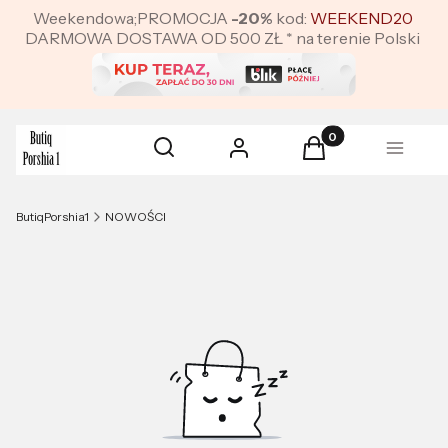
Weekendowa;PROMOCJA
-20%
kod:
WEEKEND20
DARMOWA DOSTAWA OD 500 ZŁ * na terenie Polski
Produkty w koszyku:
Otwórz wyszukiwarkę
Szukaj
Zaloguj się
Koszyk
Menu
ButiqPorshia1
NOWOŚCI