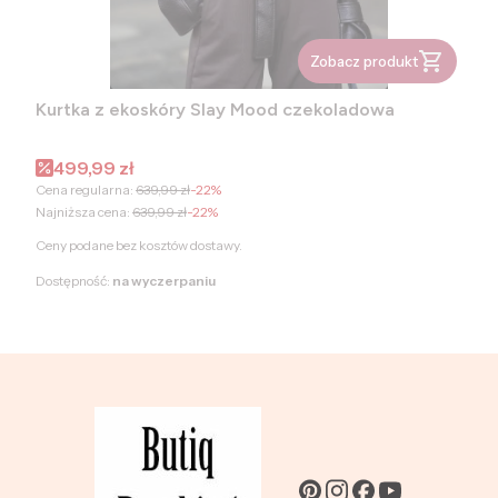
Zobacz produkt
Kurtka z ekoskóry Slay Mood czekoladowa
Cena promocyjna
499,99 zł
Cena regularna:
639,99 zł
-22%
Najniższa cena:
639,99 zł
-22%
Ceny podane bez kosztów dostawy.
Dostępność:
na wyczerpaniu