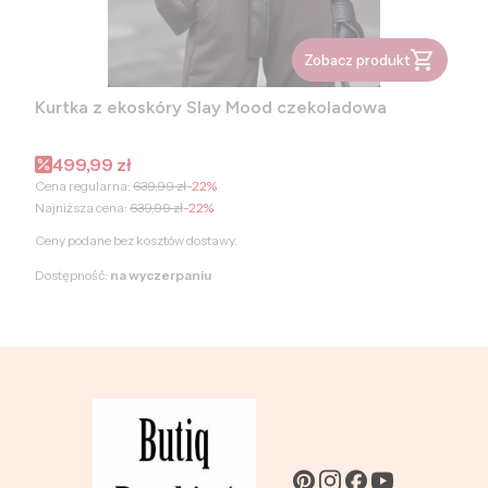
Zobacz produkt
Kurtka z ekoskóry Slay Mood czekoladowa
Cena promocyjna
499,99 zł
Cena regularna:
639,99 zł
-22%
Najniższa cena:
639,99 zł
-22%
Ceny podane bez kosztów dostawy.
Dostępność:
na wyczerpaniu