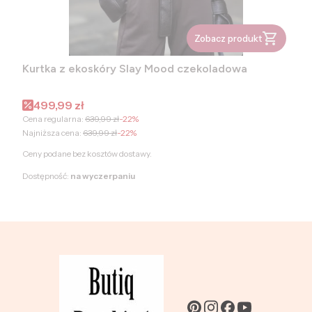
Zobacz produkt
Kurtka z ekoskóry Slay Mood czekoladowa
Cena promocyjna
499,99 zł
Cena regularna:
639,99 zł
-22%
Najniższa cena:
639,99 zł
-22%
Ceny podane bez kosztów dostawy.
Dostępność:
na wyczerpaniu