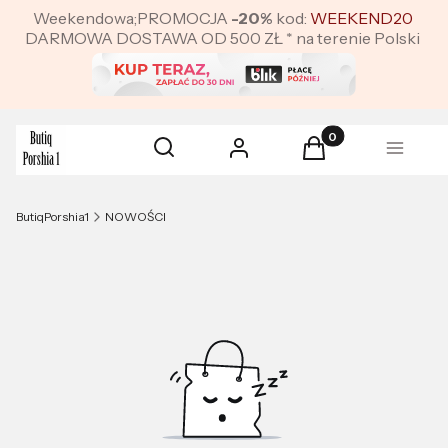
Weekendowa;PROMOCJA
-20%
kod:
WEEKEND20
DARMOWA DOSTAWA OD 500 ZŁ * na terenie Polski
Produkty w koszyku:
Otwórz wyszukiwarkę
Szukaj
Zaloguj się
Koszyk
Menu
ButiqPorshia1
NOWOŚCI