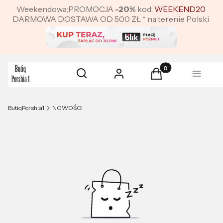
Weekendowa;PROMOCJA
-20%
kod:
WEEKEND20
DARMOWA DOSTAWA OD 500 ZŁ * na terenie Polski
Produkty w koszyku:
Otwórz wyszukiwarkę
Szukaj
Zaloguj się
Koszyk
Menu
ButiqPorshia1
NOWOŚCI