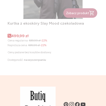
Zobacz produkt
Kurtka z ekoskóry Slay Mood czekoladowa
Cena promocyjna
499,99 zł
Cena regularna:
639,99 zł
-22%
Najniższa cena:
639,99 zł
-22%
Ceny podane bez kosztów dostawy.
Dostępność:
na wyczerpaniu