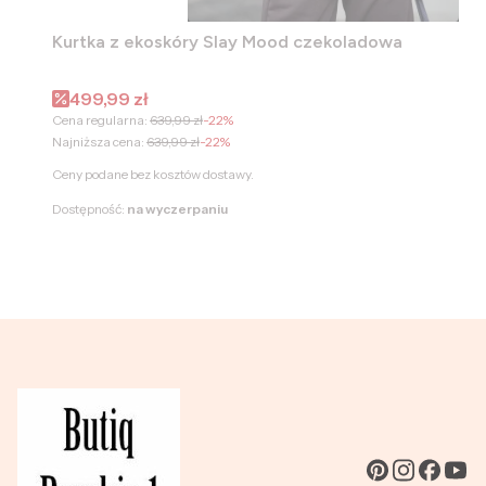
Kurtka z ekoskóry Slay Mood czekoladowa
Cena promocyjna
499,99 zł
Cena regularna:
639,99 zł
-22%
Najniższa cena:
639,99 zł
-22%
Ceny podane bez kosztów dostawy.
Dostępność:
na wyczerpaniu