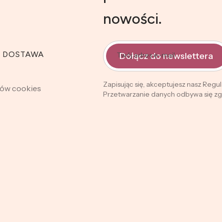
nowości.
I DOSTAWA
Dołącz do newslettera
Twój adres e-mail
Zapisując się, akceptujesz nasz Regu
ków cookies
Przetwarzanie danych odbywa się zgo