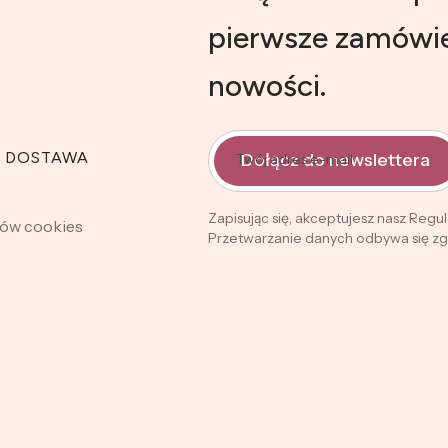
pierwsze zamówie
nowości.
I DOSTAWA
Dołącz do newslettera
Twój adres e-mail
Zapisując się, akceptujesz nasz Regu
ków cookies
Przetwarzanie danych odbywa się zgo