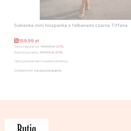
Sukienka mini hiszpanka z falbanami czarna Tiffana
Cena promocyjna
159,99 zł
Cena regularna:
199,99 zł
-20%
Najniższa cena:
199,99 zł
-20%
Ceny podane bez kosztów dostawy.
Dostępność:
na wyczerpaniu