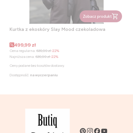
Zobacz produkt
Kurtka z ekoskóry Slay Mood czekoladowa
Cena promocyjna
499,99 zł
Cena regularna:
639,99 zł
-22%
Najniższa cena:
639,99 zł
-22%
Ceny podane bez kosztów dostawy.
Dostępność:
na wyczerpaniu