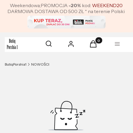
Weekendowa;PROMOCJA
-20%
kod:
WEEKEND20
DARMOWA DOSTAWA OD 500 ZŁ * na terenie Polski
Produkty w koszyku:
Otwórz wyszukiwarkę
Szukaj
Zaloguj się
Koszyk
Menu
ButiqPorshia1
NOWOŚCI