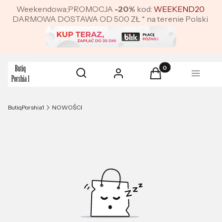
Weekendowa;PROMOCJA
-20%
kod:
WEEKEND20
DARMOWA DOSTAWA OD 500 ZŁ * na terenie Polski
Produkty w koszyku:
Otwórz wyszukiwarkę
Szukaj
Zaloguj się
Koszyk
Menu
ButiqPorshia1
NOWOŚCI