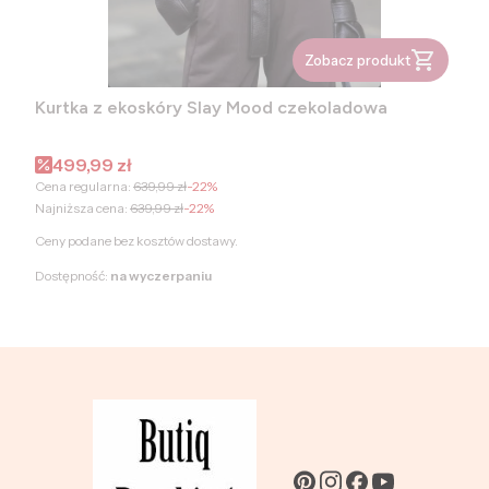
Zobacz produkt
Kurtka z ekoskóry Slay Mood czekoladowa
Cena promocyjna
499,99 zł
Cena regularna:
639,99 zł
-22%
Najniższa cena:
639,99 zł
-22%
Ceny podane bez kosztów dostawy.
Dostępność:
na wyczerpaniu