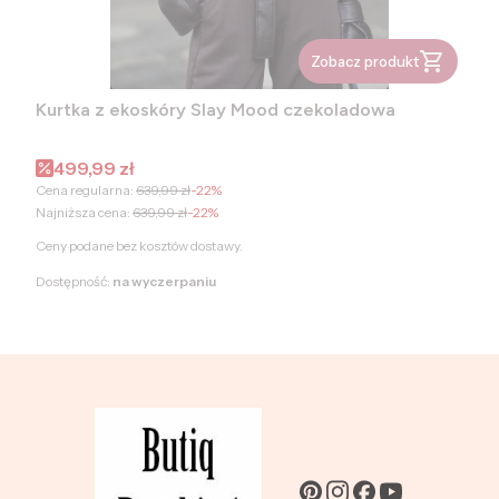
Zobacz produkt
Kurtka z ekoskóry Slay Mood czekoladowa
Cena promocyjna
499,99 zł
Cena regularna:
639,99 zł
-22%
Najniższa cena:
639,99 zł
-22%
Ceny podane bez kosztów dostawy.
Dostępność:
na wyczerpaniu