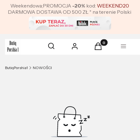
Weekendowa;PROMOCJA
-20%
kod:
WEEKEND20
DARMOWA DOSTAWA OD 500 ZŁ * na terenie Polski
Produkty w koszyku:
Otwórz wyszukiwarkę
Szukaj
Zaloguj się
Koszyk
Menu
ButiqPorshia1
NOWOŚCI