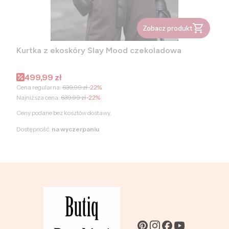
Zobacz produkt
Kurtka z ekoskóry Slay Mood czekoladowa
Cena promocyjna
499,99 zł
Cena regularna:
639,99 zł
-22%
Najniższa cena:
639,99 zł
-22%
Ceny podane bez kosztów dostawy.
Dostępność:
na wyczerpaniu