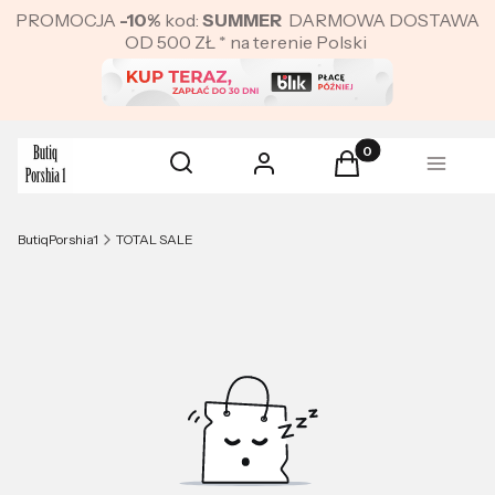
PROMOCJA
-10%
kod:
SUMMER
DARMOWA DOSTAWA
OD 500 ZŁ * na terenie Polski
Produkty w koszyku:
Otwórz wyszukiwarkę
Szukaj
Zaloguj się
Koszyk
Menu
ButiqPorshia1
TOTAL SALE