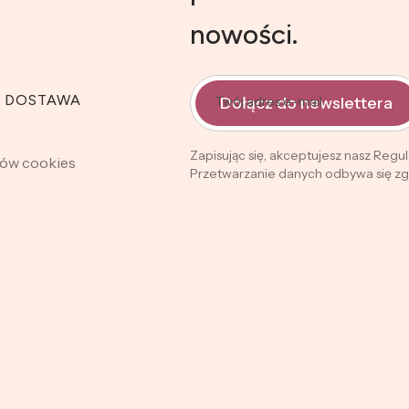
nowości.
I DOSTAWA
Dołącz do newslettera
Twój adres e-mail
Zapisując się, akceptujesz nasz Regu
ków cookies
Przetwarzanie danych odbywa się zgo