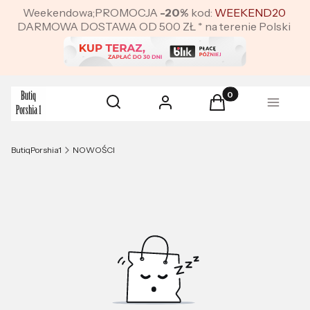
Weekendowa;PROMOCJA
-20%
kod:
WEEKEND20
DARMOWA DOSTAWA OD 500 ZŁ * na terenie Polski
Produkty w koszyku:
Otwórz wyszukiwarkę
Szukaj
Zaloguj się
Koszyk
Menu
ButiqPorshia1
NOWOŚCI