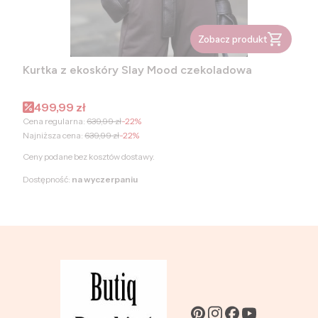
Zobacz produkt
Kurtka z ekoskóry Slay Mood czekoladowa
Cena promocyjna
499,99 zł
Cena regularna:
639,99 zł
-22%
Najniższa cena:
639,99 zł
-22%
Ceny podane bez kosztów dostawy.
Dostępność:
na wyczerpaniu