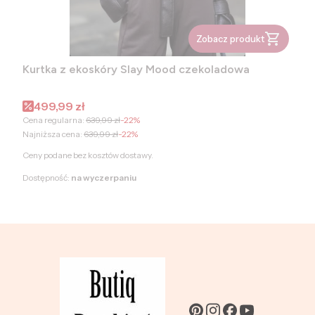
Zobacz produkt
Kurtka z ekoskóry Slay Mood czekoladowa
Cena promocyjna
499,99 zł
Cena regularna:
639,99 zł
-22%
Najniższa cena:
639,99 zł
-22%
Ceny podane bez kosztów dostawy.
Dostępność:
na wyczerpaniu