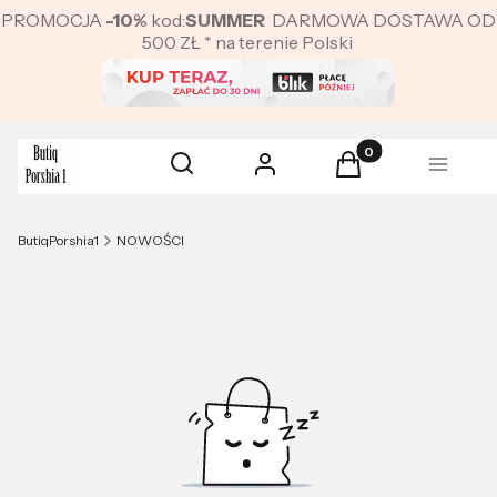
PROMOCJA
-10%
kod:
SUMMER
DARMOWA DOSTAWA OD
500 ZŁ * na terenie Polski
Produkty w koszyku:
Otwórz wyszukiwarkę
Szukaj
Zaloguj się
Koszyk
Menu
ButiqPorshia1
NOWOŚCI