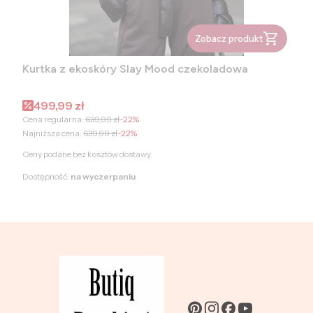
Zobacz produkt
Kurtka z ekoskóry Slay Mood czekoladowa
Cena promocyjna
499,99 zł
Cena regularna:
639,99 zł
-22%
Najniższa cena:
639,99 zł
-22%
Ceny podane bez kosztów dostawy.
Dostępność:
na wyczerpaniu