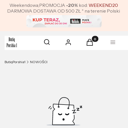
Weekendowa;PROMOCJA
-20%
kod:
WEEKEND20
DARMOWA DOSTAWA OD 500 ZŁ * na terenie Polski
Produkty w koszyku:
Otwórz wyszukiwarkę
Szukaj
Zaloguj się
Koszyk
Menu
ButiqPorshia1
NOWOŚCI