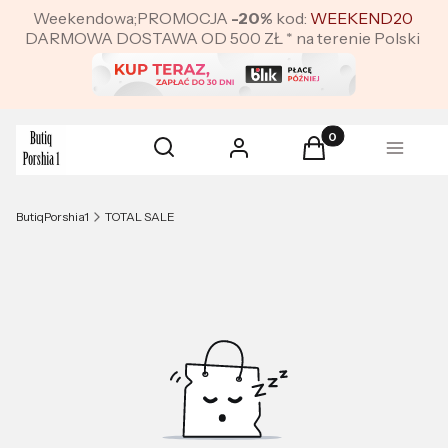
Weekendowa;PROMOCJA
-20%
kod:
WEEKEND20
DARMOWA DOSTAWA OD 500 ZŁ * na terenie Polski
Produkty w koszyku:
Otwórz wyszukiwarkę
Szukaj
Zaloguj się
Koszyk
Menu
ButiqPorshia1
TOTAL SALE