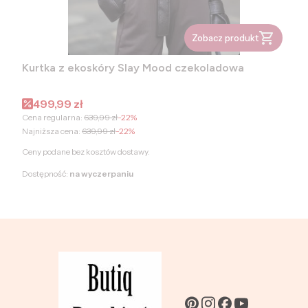
Zobacz produkt
Kurtka z ekoskóry Slay Mood czekoladowa
Cena promocyjna
499,99 zł
Cena regularna:
639,99 zł
-22%
Najniższa cena:
639,99 zł
-22%
Ceny podane bez kosztów dostawy.
Dostępność:
na wyczerpaniu