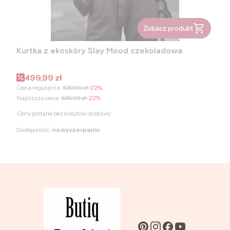
Zobacz produkt
Kurtka z ekoskóry Slay Mood czekoladowa
Cena promocyjna
499,99 zł
Cena regularna:
639,99 zł
-22%
Najniższa cena:
639,99 zł
-22%
Ceny podane bez kosztów dostawy.
Dostępność:
na wyczerpaniu