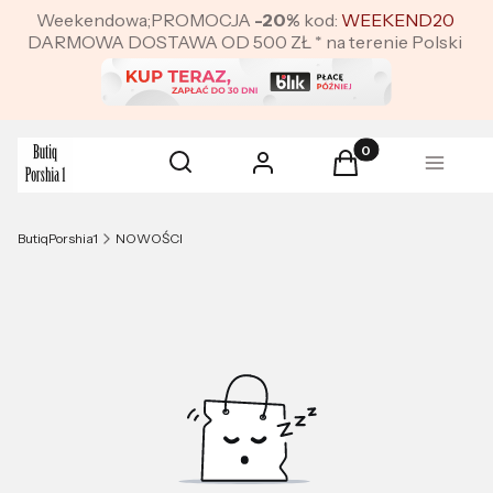
Weekendowa;PROMOCJA
-20%
kod:
WEEKEND20
DARMOWA DOSTAWA OD 500 ZŁ * na terenie Polski
Produkty w koszyku:
Otwórz wyszukiwarkę
Szukaj
Zaloguj się
Koszyk
Menu
ButiqPorshia1
NOWOŚCI