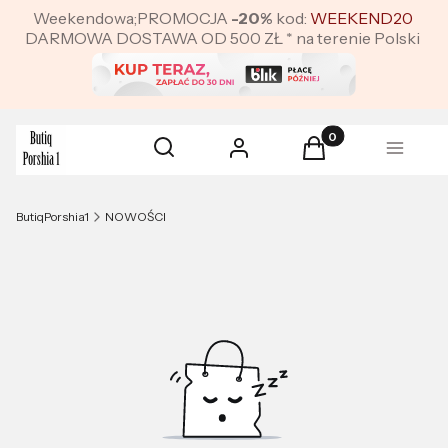
Weekendowa;PROMOCJA
-20%
kod:
WEEKEND20
DARMOWA DOSTAWA OD 500 ZŁ * na terenie Polski
Produkty w koszyku:
Otwórz wyszukiwarkę
Szukaj
Zaloguj się
Koszyk
Menu
ButiqPorshia1
NOWOŚCI