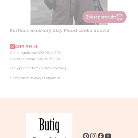
Zobacz produkt
Kurtka z ekoskóry Slay Mood czekoladowa
Cena promocyjna
499,99 zł
Cena regularna:
639,99 zł
-22%
Najniższa cena:
639,99 zł
-22%
Ceny podane bez kosztów dostawy.
Dostępność:
na wyczerpaniu