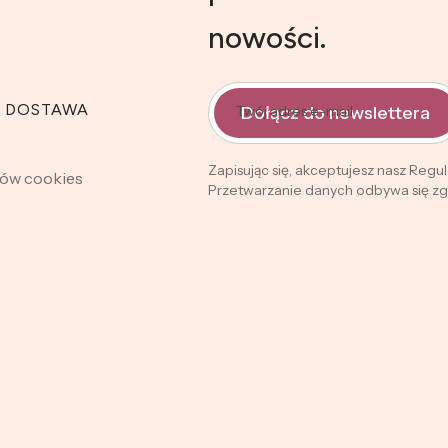
nowości.
I DOSTAWA
Dołącz do newslettera
Twój adres e-mail
Zapisując się, akceptujesz nasz Regu
ków cookies
Przetwarzanie danych odbywa się zgo