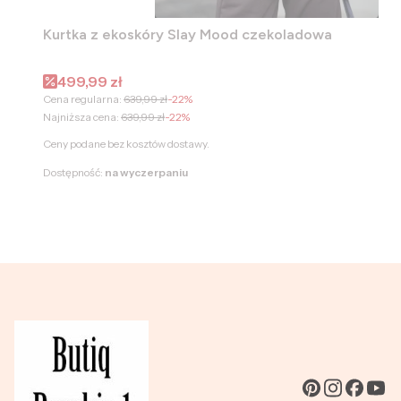
Kurtka z ekoskóry Slay Mood czekoladowa
Cena promocyjna
499,99 zł
Cena regularna:
639,99 zł
-22%
Najniższa cena:
639,99 zł
-22%
Ceny podane bez kosztów dostawy.
Dostępność:
na wyczerpaniu