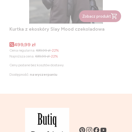
Zobacz produkt
Kurtka z ekoskóry Slay Mood czekoladowa
Cena promocyjna
499,99 zł
Cena regularna:
639,99 zł
-22%
Najniższa cena:
639,99 zł
-22%
Ceny podane bez kosztów dostawy.
Dostępność:
na wyczerpaniu