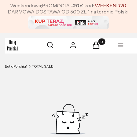
Weekendowa;PROMOCJA
-20%
kod:
WEEKEND20
DARMOWA DOSTAWA OD 500 ZŁ * na terenie Polski
Produkty w koszyku:
Otwórz wyszukiwarkę
Szukaj
Zaloguj się
Koszyk
Menu
ButiqPorshia1
TOTAL SALE