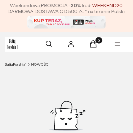
Weekendowa;PROMOCJA
-20%
kod:
WEEKEND20
DARMOWA DOSTAWA OD 500 ZŁ * na terenie Polski
Produkty w koszyku:
Otwórz wyszukiwarkę
Szukaj
Zaloguj się
Koszyk
Menu
ButiqPorshia1
NOWOŚCI