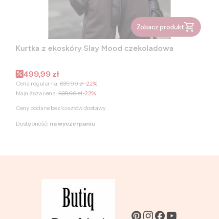
Zobacz produkt
Kurtka z ekoskóry Slay Mood czekoladowa
Cena promocyjna
499,99 zł
Cena regularna:
639,99 zł
-22%
Najniższa cena:
639,99 zł
-22%
Ceny podane bez kosztów dostawy.
Dostępność:
na wyczerpaniu