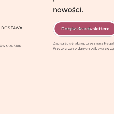
nowości.
I DOSTAWA
Dołącz do newslettera
Twój adres e-mail
Zapisując się, akceptujesz nasz Regu
ków cookies
Przetwarzanie danych odbywa się zgo