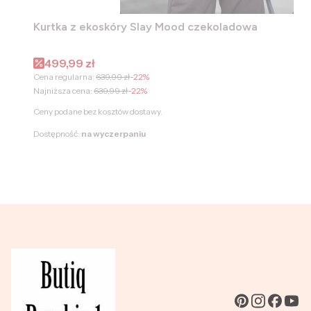
Kurtka z ekoskóry Slay Mood czekoladowa
Cena promocyjna
499,99 zł
Cena regularna:
639,99 zł
-22%
Najniższa cena:
639,99 zł
-22%
Ceny podane bez kosztów dostawy.
Dostępność:
na wyczerpaniu